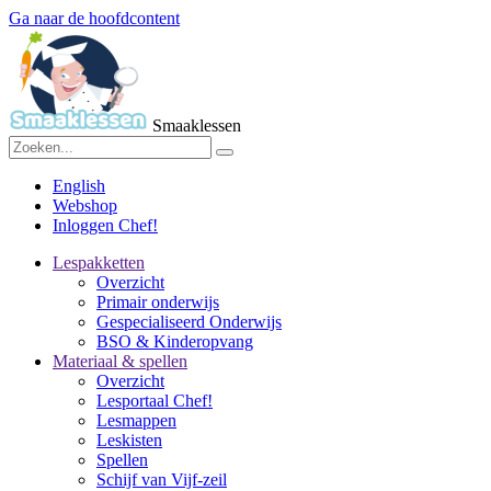
Ga naar de hoofdcontent
Smaaklessen
English
Webshop
Inloggen Chef!
Lespakketten
Overzicht
Primair onderwijs
Gespecialiseerd Onderwijs
BSO & Kinderopvang
Materiaal & spellen
Overzicht
Lesportaal Chef!
Lesmappen
Leskisten
Spellen
Schijf van Vijf-zeil