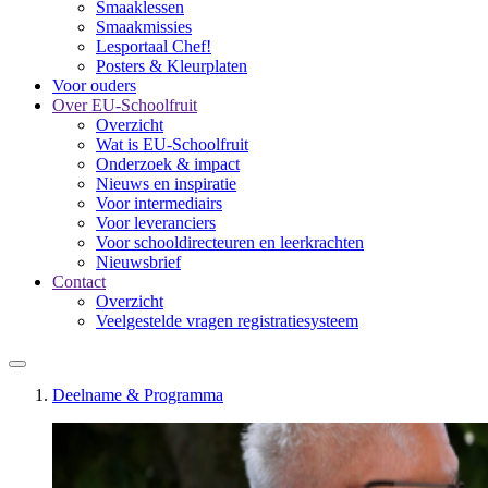
Smaaklessen
Smaakmissies
Lesportaal Chef!
Posters & Kleurplaten
Voor ouders
Over EU-Schoolfruit
Overzicht
Wat is EU-Schoolfruit
Onderzoek & impact
Nieuws en inspiratie
Voor intermediairs
Voor leveranciers
Voor schooldirecteuren en leerkrachten
Nieuwsbrief
Contact
Overzicht
Veelgestelde vragen registratiesysteem
Deelname & Programma