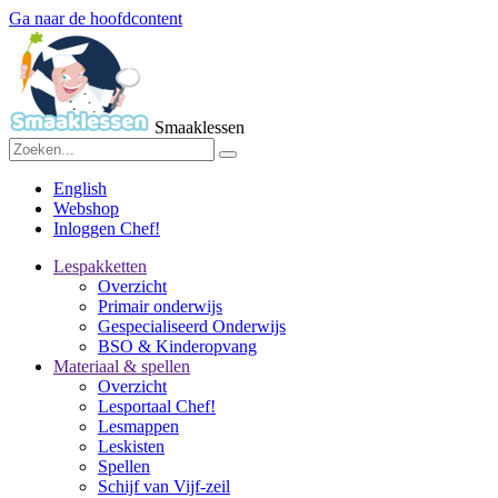
Ga naar de hoofdcontent
Smaaklessen
English
Webshop
Inloggen Chef!
Lespakketten
Overzicht
Primair onderwijs
Gespecialiseerd Onderwijs
BSO & Kinderopvang
Materiaal & spellen
Overzicht
Lesportaal Chef!
Lesmappen
Leskisten
Spellen
Schijf van Vijf-zeil