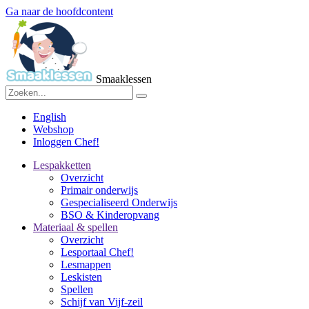
Ga naar de hoofdcontent
Smaaklessen
English
Webshop
Inloggen Chef!
Lespakketten
Overzicht
Primair onderwijs
Gespecialiseerd Onderwijs
BSO & Kinderopvang
Materiaal & spellen
Overzicht
Lesportaal Chef!
Lesmappen
Leskisten
Spellen
Schijf van Vijf-zeil