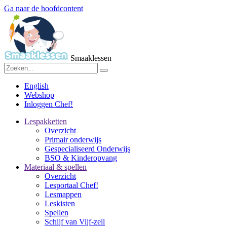
Ga naar de hoofdcontent
Smaaklessen
English
Webshop
Inloggen Chef!
Lespakketten
Overzicht
Primair onderwijs
Gespecialiseerd Onderwijs
BSO & Kinderopvang
Materiaal & spellen
Overzicht
Lesportaal Chef!
Lesmappen
Leskisten
Spellen
Schijf van Vijf-zeil