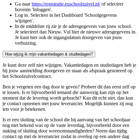
Ga naar
https://registratie.euschoolzuivel.nl/
of selecteer
bovenin 'Inloggen'.
Log in. Selecteer in het Dashboard 'Schoolgegevens
wijzigen'.
In de middelste rij zie je de adresgegevens van jouw school.
Je selecteert dan Nieuw. Vul hier de nieuwe adresgegevens in.
Je kunt hier ook de ingangsdatum doorgeven van jouw
verhuizing.
Hoe wijzig ik mijn vakantiedagen & studiedagen?
Je kunt deze zelf niet wijzigen. Vakantiedagen en studiedagen heb je
bij jouw aanmelding doorgeven en staan als afspraak genoteerd op
het Schoolzuivelcontract.
Ben je vergeten een dag door te geven? Probeer dit dan eerst zelf op
te lossen. Is er bijvoorbeeld iemand die aanwezig kan zijn op het
moment dat de levering wordt gebracht? Kan dit echt niet, dan kun
je contact opnemen met jouw leverancier. Mogelijk kunnen zij nog
iets voor je betekenen.
Is er een sluiting van de school die bij aanvang van het schooljaar
nog niet bekend was op de vaste leverdag, bijvoorbeeld door een
staking of sluiting door weersomstandigheden? Neem dan tijdig
contact op met de leverancier zodat in overleg op een andere dag