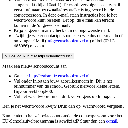
aangemaakt (bijv. 10aa01). Er wordt vervolgens een e-mail
verstuurd naar het e-mailadres welke is ingevoerd bij de
contactpersoon. In deze e-mail staan instructies hoe je het
wachtwoord kunt resetten. Let op: de e-mail kan terecht
komen in de 'ongewenste mail'.
Krijg je geen e-mail? Check dan de ongewenste mail.
Twijfel je wie er contactpersoon is en wie dus de e-mail heeft
ontvangen? Mail (
info@euschoolzuivel.nl
) of bel (0317-
485966) ons dan.
b. Hoe log ik in met mijn schoolaccount?
Maak een nieuw schoolaccount aan.
Ga naar
http://registratie.euschoolzuivel.nl
Vul onder Inloggen jouw gebruikersnaam in. Dit is het
brinnummer van de school. Gebruik hiervoor kleine letters.
Bijvoorbeeld 05pk00.
Vul het wachtwoord in en druk vervolgens op Inloggen.
Ben je het wachtwoord kwijt? Druk dan op 'Wachtwoord vergeten'.
Kun je niet in het schoolaccount omdat de contactpersoon voor het
EU-Schoolzuivelprogramma is gewijzigd? Stuur dan een
e-mail
.