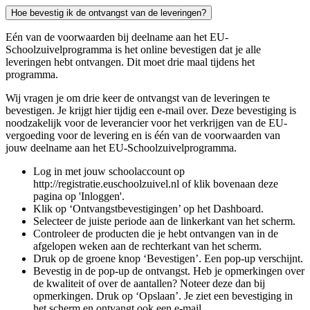
Hoe bevestig ik de ontvangst van de leveringen?
Eén van de voorwaarden bij deelname aan het EU-
Schoolzuivelprogramma is het online bevestigen dat je alle
leveringen hebt ontvangen. Dit moet drie maal tijdens het
programma.
Wij vragen je om drie keer de ontvangst van de leveringen te
bevestigen. Je krijgt hier tijdig een e-mail over. Deze bevestiging is
noodzakelijk voor de leverancier voor het verkrijgen van de EU-
vergoeding voor de levering en is één van de voorwaarden van
jouw deelname aan het EU-Schoolzuivelprogramma.
Log in met jouw schoolaccount op
http://registratie.euschoolzuivel.nl of klik bovenaan deze
pagina op 'Inloggen'.
Klik op ‘Ontvangstbevestigingen’ op het Dashboard.
Selecteer de juiste periode aan de linkerkant van het scherm.
Controleer de producten die je hebt ontvangen van in de
afgelopen weken aan de rechterkant van het scherm.
Druk op de groene knop ‘Bevestigen’. Een pop-up verschijnt.
Bevestig in de pop-up de ontvangst. Heb je opmerkingen over
de kwaliteit of over de aantallen? Noteer deze dan bij
opmerkingen. Druk op ‘Opslaan’. Je ziet een bevestiging in
het scherm en ontvangt ook een e-mail.