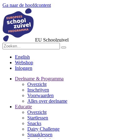
Ga naar de hoofdcontent
EU Schoolzuivel
English
Webshop
Inloggen
Deelname & Programma
Overzicht
Inschrijven
Voorwaarden
Alles over deelname
Educatie
Overzicht
Startlessen
Snacks
Dairy Challenge
Smaaklessen