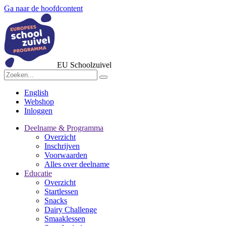
Ga naar de hoofdcontent
EU Schoolzuivel
English
Webshop
Inloggen
Deelname & Programma
Overzicht
Inschrijven
Voorwaarden
Alles over deelname
Educatie
Overzicht
Startlessen
Snacks
Dairy Challenge
Smaaklessen