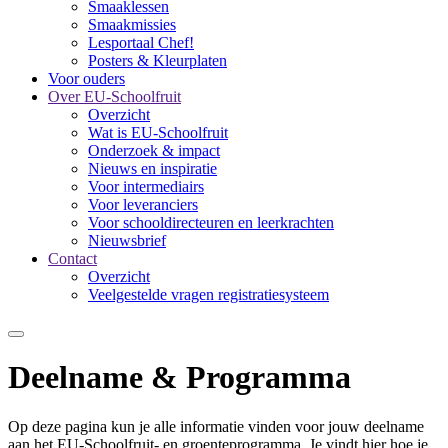
Smaaklessen
Smaakmissies
Lesportaal Chef!
Posters & Kleurplaten
Voor ouders
Over EU-Schoolfruit
Overzicht
Wat is EU-Schoolfruit
Onderzoek & impact
Nieuws en inspiratie
Voor intermediairs
Voor leveranciers
Voor schooldirecteuren en leerkrachten
Nieuwsbrief
Contact
Overzicht
Veelgestelde vragen registratiesysteem
Deelname & Programma
Op deze pagina kun je alle informatie vinden voor jouw deelname
aan het EU-Schoolfruit- en groenteprogramma. Je vindt hier hoe je