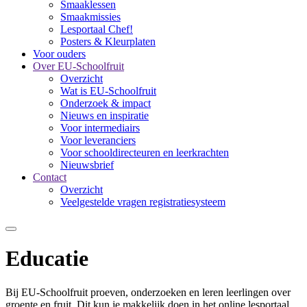
Smaaklessen
Smaakmissies
Lesportaal Chef!
Posters & Kleurplaten
Voor ouders
Over EU-Schoolfruit
Overzicht
Wat is EU-Schoolfruit
Onderzoek & impact
Nieuws en inspiratie
Voor intermediairs
Voor leveranciers
Voor schooldirecteuren en leerkrachten
Nieuwsbrief
Contact
Overzicht
Veelgestelde vragen registratiesysteem
Educatie
Bij EU-Schoolfruit proeven, onderzoeken en leren leerlingen over
groente en fruit. Dit kun je makkelijk doen in het online lesportaal