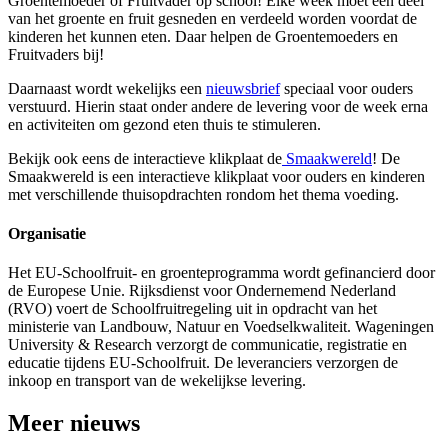
Groentemoeder of Fruitvader op school! Elke week moet een deel
van het groente en fruit gesneden en verdeeld worden voordat de
kinderen het kunnen eten. Daar helpen de Groentemoeders en
Fruitvaders bij!
Daarnaast wordt wekelijks een
nieuwsbrief
speciaal voor ouders
verstuurd. Hierin staat onder andere de levering voor de week erna
en activiteiten om gezond eten thuis te stimuleren.
Bekijk ook eens de interactieve klikplaat de
Smaakwereld
! De
Smaakwereld is een interactieve klikplaat voor ouders en kinderen
met verschillende thuisopdrachten rondom het thema voeding.
Organisatie
Het EU-Schoolfruit- en groenteprogramma wordt gefinancierd door
de Europese Unie. Rijksdienst voor Ondernemend Nederland
(RVO) voert de Schoolfruitregeling uit in opdracht van het
ministerie van Landbouw, Natuur en Voedselkwaliteit. Wageningen
University & Research verzorgt de communicatie, registratie en
educatie tijdens EU-Schoolfruit. De leveranciers verzorgen de
inkoop en transport van de wekelijkse levering.
Meer nieuws