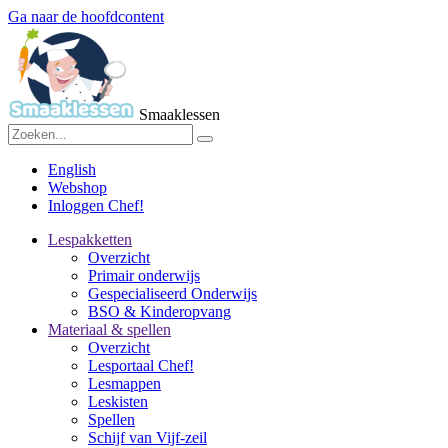
Ga naar de hoofdcontent
Smaaklessen
English
Webshop
Inloggen Chef!
Lespakketten
Overzicht
Primair onderwijs
Gespecialiseerd Onderwijs
BSO & Kinderopvang
Materiaal & spellen
Overzicht
Lesportaal Chef!
Lesmappen
Leskisten
Spellen
Schijf van Vijf-zeil