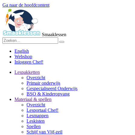
Ga naar de hoofdcontent
Smaaklessen
English
Webshop
Inloggen Chef!
Lespakketten
Overzicht
Primair onderwijs
Gespecialiseerd Onderwijs
BSO & Kinderopvang
Materiaal & spellen
Overzicht
Lesportaal Chef!
Lesmappen
Leskisten
Spellen
Schijf van Vijf-zeil