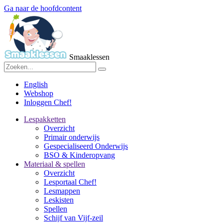
Ga naar de hoofdcontent
Smaaklessen
English
Webshop
Inloggen Chef!
Lespakketten
Overzicht
Primair onderwijs
Gespecialiseerd Onderwijs
BSO & Kinderopvang
Materiaal & spellen
Overzicht
Lesportaal Chef!
Lesmappen
Leskisten
Spellen
Schijf van Vijf-zeil