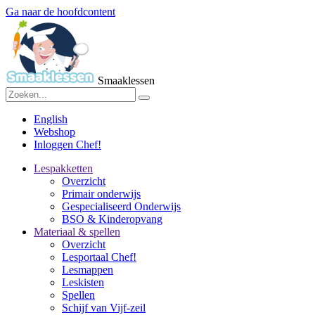
Ga naar de hoofdcontent
Smaaklessen
English
Webshop
Inloggen Chef!
Lespakketten
Overzicht
Primair onderwijs
Gespecialiseerd Onderwijs
BSO & Kinderopvang
Materiaal & spellen
Overzicht
Lesportaal Chef!
Lesmappen
Leskisten
Spellen
Schijf van Vijf-zeil