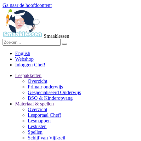
Ga naar de hoofdcontent
Smaaklessen
English
Webshop
Inloggen Chef!
Lespakketten
Overzicht
Primair onderwijs
Gespecialiseerd Onderwijs
BSO & Kinderopvang
Materiaal & spellen
Overzicht
Lesportaal Chef!
Lesmappen
Leskisten
Spellen
Schijf van Vijf-zeil