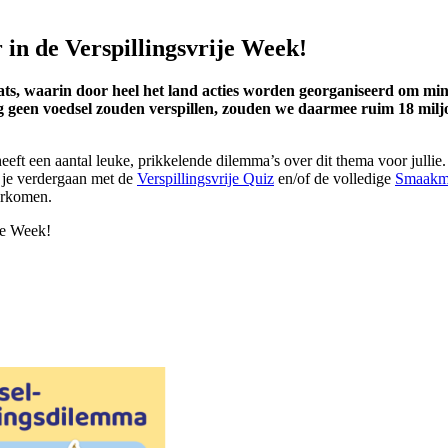
r in de Verspillingsvrije Week!
ts, waarin door heel het land acties worden georganiseerd om minde
ang geen voedsel zouden verspillen, zouden we daarmee ruim 18 mil
heeft een aantal leuke, prikkelende dilemma’s over dit thema voor jullie
n je verdergaan met de
Verspillingsvrije Quiz
en/of de volledige
Smaakmi
oorkomen.
je Week!