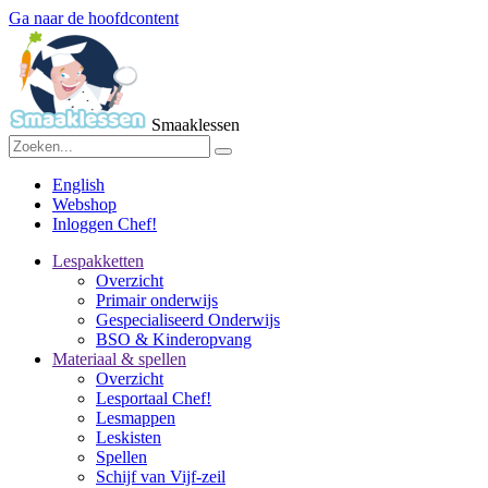
Ga naar de hoofdcontent
Smaaklessen
English
Webshop
Inloggen Chef!
Lespakketten
Overzicht
Primair onderwijs
Gespecialiseerd Onderwijs
BSO & Kinderopvang
Materiaal & spellen
Overzicht
Lesportaal Chef!
Lesmappen
Leskisten
Spellen
Schijf van Vijf-zeil