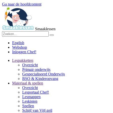
Ga naar de hoofdcontent
Smaaklessen
English
Webshop
Inloggen Chef!
Lespakketten
Overzicht
Primair onderwijs
Gespecialiseerd Onderwijs
BSO & Kinderopvang
Materiaal & spellen
Overzicht
Lesportaal Chef!
Lesmappen
Leskisten
Spellen
Schijf van Vijf-zeil