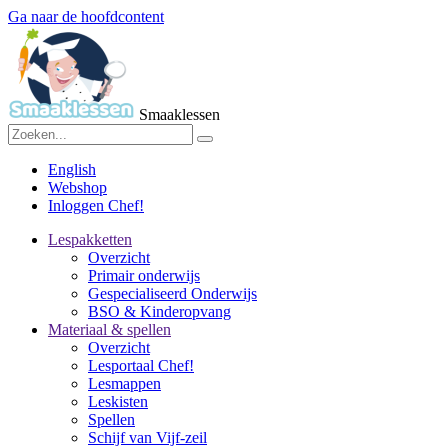
Ga naar de hoofdcontent
Smaaklessen
English
Webshop
Inloggen Chef!
Lespakketten
Overzicht
Primair onderwijs
Gespecialiseerd Onderwijs
BSO & Kinderopvang
Materiaal & spellen
Overzicht
Lesportaal Chef!
Lesmappen
Leskisten
Spellen
Schijf van Vijf-zeil