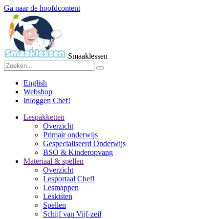
Ga naar de hoofdcontent
Smaaklessen
English
Webshop
Inloggen Chef!
Lespakketten
Overzicht
Primair onderwijs
Gespecialiseerd Onderwijs
BSO & Kinderopvang
Materiaal & spellen
Overzicht
Lesportaal Chef!
Lesmappen
Leskisten
Spellen
Schijf van Vijf-zeil