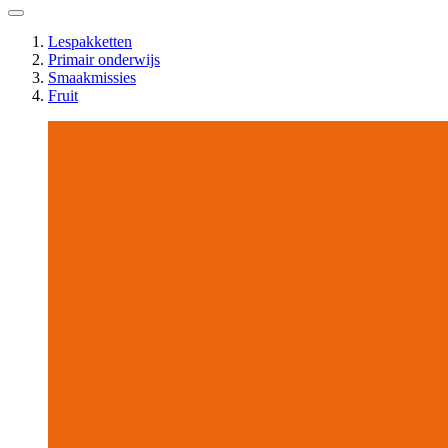
Lespakketten
Primair onderwijs
Smaakmissies
Fruit