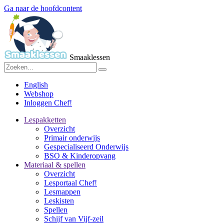
Ga naar de hoofdcontent
Smaaklessen
English
Webshop
Inloggen Chef!
Lespakketten
Overzicht
Primair onderwijs
Gespecialiseerd Onderwijs
BSO & Kinderopvang
Materiaal & spellen
Overzicht
Lesportaal Chef!
Lesmappen
Leskisten
Spellen
Schijf van Vijf-zeil