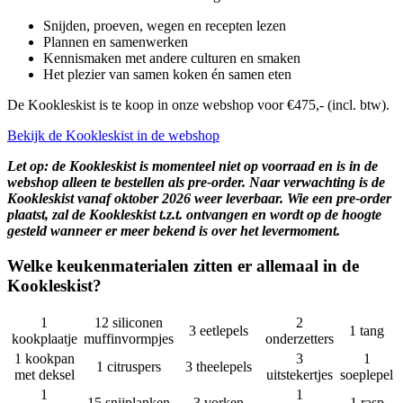
Snijden, proeven, wegen en recepten lezen
Plannen en samenwerken
Kennismaken met andere culturen en smaken
Het plezier van samen koken én samen eten
De Kookleskist is te koop in onze webshop voor €475,- (incl. btw).
Bekijk de Kookleskist in de webshop
Let op: de Kookleskist is momenteel niet op voorraad en is in de
webshop alleen te bestellen als pre-order. Naar verwachting is de
Kookleskist vanaf oktober 2026 weer leverbaar. Wie een pre-order
plaatst, zal de Kookleskist t.z.t. ontvangen en wordt op de hoogte
gesteld wanneer er meer bekend is over het levermoment.
Welke keukenmaterialen zitten er allemaal in de
Kookleskist?
1
12 siliconen
2
3 eetlepels
1 tang
kookplaatje
muffinvormpjes
onderzetters
1 kookpan
3
1
1 citruspers
3 theelepels
met deksel
uitstekertjes
soeplepel
1
1
15 snijplanken
3 vorken
1 rasp