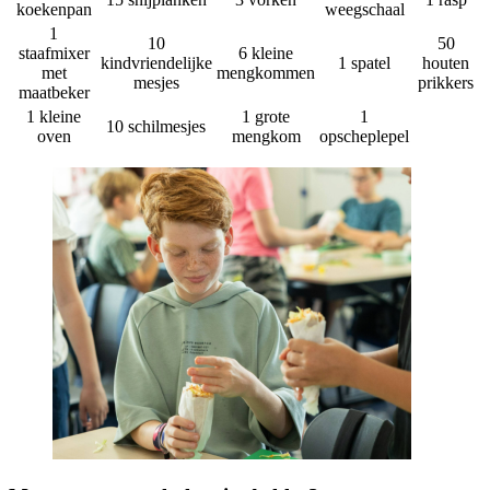
koekenpan
weegschaal
1
10
50
staafmixer
6 kleine
kindvriendelijke
1 spatel
houten
met
mengkommen
mesjes
prikkers
maatbeker
1 kleine
1 grote
1
10 schilmesjes
oven
mengkom
opscheplepel