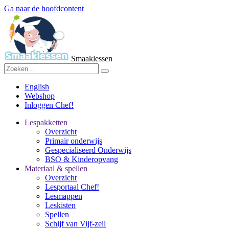
Ga naar de hoofdcontent
Smaaklessen
English
Webshop
Inloggen Chef!
Lespakketten
Overzicht
Primair onderwijs
Gespecialiseerd Onderwijs
BSO & Kinderopvang
Materiaal & spellen
Overzicht
Lesportaal Chef!
Lesmappen
Leskisten
Spellen
Schijf van Vijf-zeil