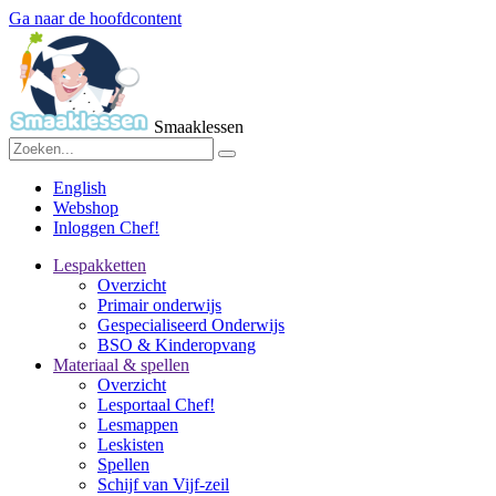
Ga naar de hoofdcontent
Smaaklessen
English
Webshop
Inloggen Chef!
Lespakketten
Overzicht
Primair onderwijs
Gespecialiseerd Onderwijs
BSO & Kinderopvang
Materiaal & spellen
Overzicht
Lesportaal Chef!
Lesmappen
Leskisten
Spellen
Schijf van Vijf-zeil