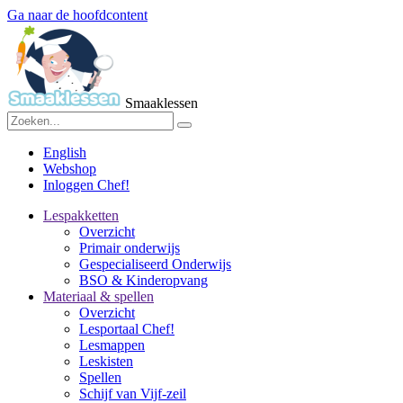
Ga naar de hoofdcontent
Smaaklessen
English
Webshop
Inloggen Chef!
Lespakketten
Overzicht
Primair onderwijs
Gespecialiseerd Onderwijs
BSO & Kinderopvang
Materiaal & spellen
Overzicht
Lesportaal Chef!
Lesmappen
Leskisten
Spellen
Schijf van Vijf-zeil