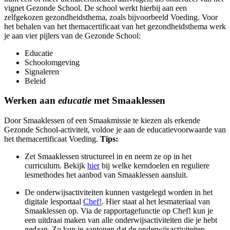
vignet Gezonde School. De school werkt hierbij aan een
zelfgekozen gezondheidsthema, zoals bijvoorbeeld Voeding. Voor
het behalen van het themacertificaat van het gezondheidsthema werk
je aan vier pijlers van de Gezonde School:
Educatie
Schoolomgeving
Signaleren
Beleid
Werken aan
educatie
met Smaaklessen
Door Smaaklessen of een Smaakmissie te kiezen als erkende
Gezonde School-activiteit, voldoe je aan de educatievoorwaarde van
het themacertificaat Voeding.
Tips:
Zet Smaaklessen structureel in en neem ze op in het
curriculum. Bekijk
hier
bij welke kerndoelen en reguliere
lesmethodes het aanbod van Smaaklessen aansluit.
De onderwijsactiviteiten kunnen vastgelegd worden in het
digitale lesportaal
Chef!
. Hier staat al het lesmateriaal van
Smaaklessen op. Via de rapportagefunctie op Chef! kun je
een uitdraai maken van alle onderwijsactiviteiten die je hebt
gedaan. Zo kun je aantonen dat de onderwijsactiviteiten