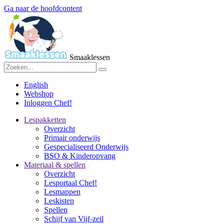
Ga naar de hoofdcontent
Smaaklessen
English
Webshop
Inloggen Chef!
Lespakketten
Overzicht
Primair onderwijs
Gespecialiseerd Onderwijs
BSO & Kinderopvang
Materiaal & spellen
Overzicht
Lesportaal Chef!
Lesmappen
Leskisten
Spellen
Schijf van Vijf-zeil