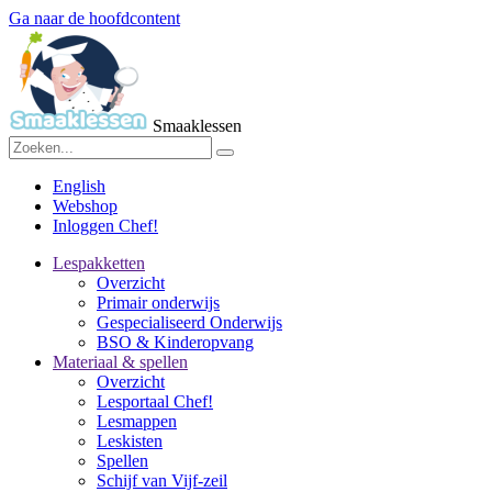
Ga naar de hoofdcontent
Smaaklessen
English
Webshop
Inloggen Chef!
Lespakketten
Overzicht
Primair onderwijs
Gespecialiseerd Onderwijs
BSO & Kinderopvang
Materiaal & spellen
Overzicht
Lesportaal Chef!
Lesmappen
Leskisten
Spellen
Schijf van Vijf-zeil