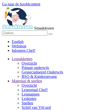
Ga naar de hoofdcontent
Smaaklessen
English
Webshop
Inloggen Chef!
Lespakketten
Overzicht
Primair onderwijs
Gespecialiseerd Onderwijs
BSO & Kinderopvang
Materiaal & spellen
Overzicht
Lesportaal Chef!
Lesmappen
Leskisten
Spellen
Schijf van Vijf-zeil