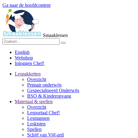
Ga naar de hoofdcontent
Smaaklessen
English
Webshop
Inloggen Chef!
Lespakketten
Overzicht
Primair onderwijs
Gespecialiseerd Onderwijs
BSO & Kinderopvang
Materiaal & spellen
Overzicht
Lesportaal Chef!
Lesmappen
Leskisten
Spellen
Schijf van Vijf-zeil