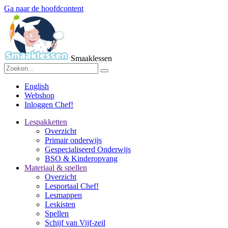
Ga naar de hoofdcontent
Smaaklessen
English
Webshop
Inloggen Chef!
Lespakketten
Overzicht
Primair onderwijs
Gespecialiseerd Onderwijs
BSO & Kinderopvang
Materiaal & spellen
Overzicht
Lesportaal Chef!
Lesmappen
Leskisten
Spellen
Schijf van Vijf-zeil