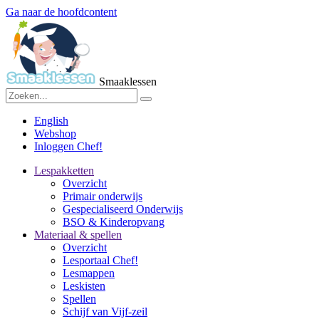
Ga naar de hoofdcontent
Smaaklessen
English
Webshop
Inloggen Chef!
Lespakketten
Overzicht
Primair onderwijs
Gespecialiseerd Onderwijs
BSO & Kinderopvang
Materiaal & spellen
Overzicht
Lesportaal Chef!
Lesmappen
Leskisten
Spellen
Schijf van Vijf-zeil