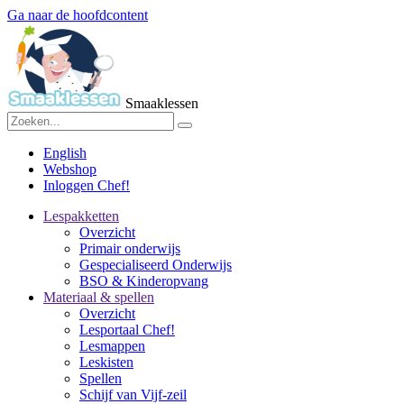
Ga naar de hoofdcontent
Smaaklessen
English
Webshop
Inloggen Chef!
Lespakketten
Overzicht
Primair onderwijs
Gespecialiseerd Onderwijs
BSO & Kinderopvang
Materiaal & spellen
Overzicht
Lesportaal Chef!
Lesmappen
Leskisten
Spellen
Schijf van Vijf-zeil