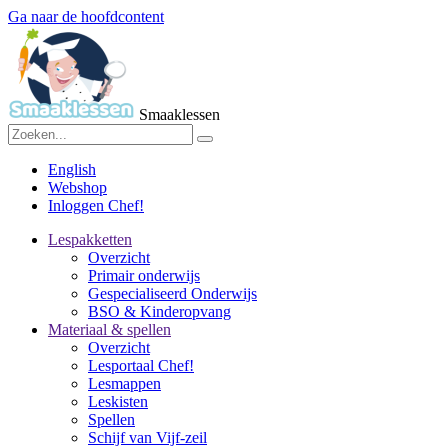
Ga naar de hoofdcontent
Smaaklessen
English
Webshop
Inloggen Chef!
Lespakketten
Overzicht
Primair onderwijs
Gespecialiseerd Onderwijs
BSO & Kinderopvang
Materiaal & spellen
Overzicht
Lesportaal Chef!
Lesmappen
Leskisten
Spellen
Schijf van Vijf-zeil