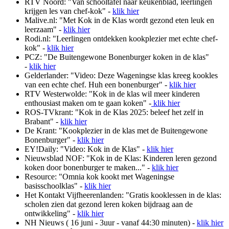
RTV Noord: "Van schooltafel naar keukenblad, leerlingen
krijgen les van chef-kok" -
klik hier
Malive.nl: "Met Kok in de Klas wordt gezond eten leuk en
leerzaam" -
klik hier
Rodi.nl: "Leerlingen ontdekken kookplezier met echte chef-
kok" -
klik hier
PCZ: "De Buitengewone Bonenburger koken in de klas"
-
klik hier
Gelderlander: "Video: Deze Wageningse klas kreeg kookles
van een echte chef. Huh een bonenburger" -
klik hier
RTV Westerwolde: "Kok in de klas wil meer kinderen
enthousiast maken om te gaan koken" -
klik hier
ROS-TVkrant: "Kok in de Klas 2025: beleef het zelf in
Brabant" -
klik hier
De Krant: "Kookplezier in de klas met de Buitengewone
Bonenburger" -
klik hier
EY!Daily: "Video: Kok in de Klas" -
klik hier
Nieuwsblad NOF: "Kok in de Klas: Kinderen leren gezond
koken door bonenburger te maken..." -
klik hier
Resource: "Omnia kok kookt met Wageningse
basisschoolklas" -
klik hier
Het Kontakt Vijfheerenlanden: "Gratis kooklessen in de klas:
scholen zien dat gezond leren koken bijdraag aan de
ontwikkeling" -
klik hier
NH Nieuws ( 16 juni - 3uur - vanaf 44:30 minuten) -
klik hier