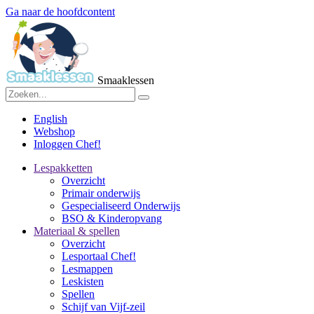
Ga naar de hoofdcontent
Smaaklessen
English
Webshop
Inloggen Chef!
Lespakketten
Overzicht
Primair onderwijs
Gespecialiseerd Onderwijs
BSO & Kinderopvang
Materiaal & spellen
Overzicht
Lesportaal Chef!
Lesmappen
Leskisten
Spellen
Schijf van Vijf-zeil