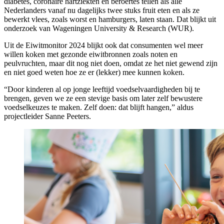
diabetes, coronaire hartziekten en beroertes tellen als alle
Nederlanders vanaf nu dagelijks twee stuks fruit eten en als ze
bewerkt vlees, zoals worst en hamburgers, laten staan. Dat blijkt uit
onderzoek van Wageningen University & Research (WUR).
Uit de Eiwitmonitor 2024 blijkt ook dat consumenten wel meer
willen koken met gezonde eiwitbronnen zoals noten en
peulvruchten, maar dit nog niet doen, omdat ze het niet gewend zijn
en niet goed weten hoe ze er (lekker) mee kunnen koken.
“Door kinderen al op jonge leeftijd voedselvaardigheden bij te
brengen, geven we ze een stevige basis om later zelf bewustere
voedselkeuzes te maken. Zelf doen: dat blijft hangen,” aldus
projectleider Sanne Peeters.