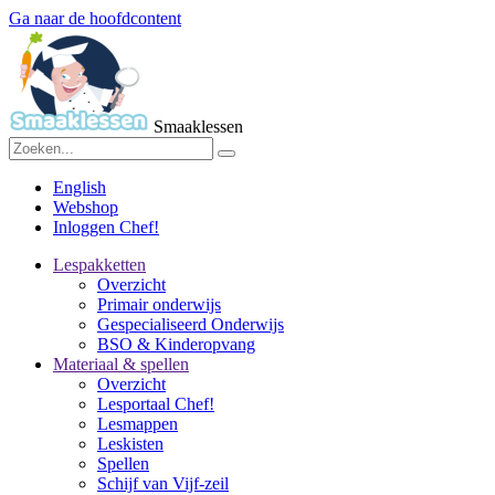
Ga naar de hoofdcontent
Smaaklessen
English
Webshop
Inloggen Chef!
Lespakketten
Overzicht
Primair onderwijs
Gespecialiseerd Onderwijs
BSO & Kinderopvang
Materiaal & spellen
Overzicht
Lesportaal Chef!
Lesmappen
Leskisten
Spellen
Schijf van Vijf-zeil