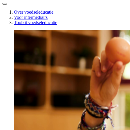
Over voedseleducatie
Voor intermediairs
Toolkit voedseleducatie