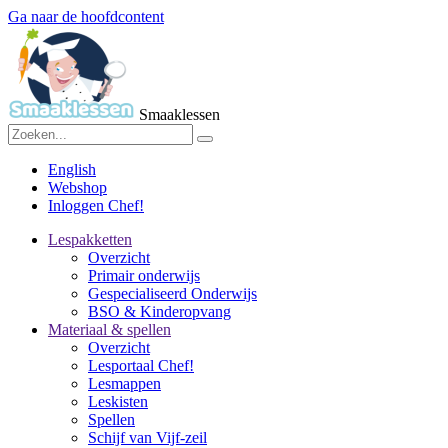
Ga naar de hoofdcontent
Smaaklessen
English
Webshop
Inloggen Chef!
Lespakketten
Overzicht
Primair onderwijs
Gespecialiseerd Onderwijs
BSO & Kinderopvang
Materiaal & spellen
Overzicht
Lesportaal Chef!
Lesmappen
Leskisten
Spellen
Schijf van Vijf-zeil