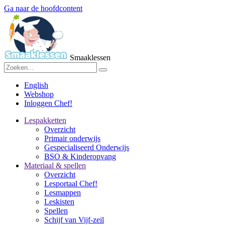
Ga naar de hoofdcontent
Smaaklessen
English
Webshop
Inloggen Chef!
Lespakketten
Overzicht
Primair onderwijs
Gespecialiseerd Onderwijs
BSO & Kinderopvang
Materiaal & spellen
Overzicht
Lesportaal Chef!
Lesmappen
Leskisten
Spellen
Schijf van Vijf-zeil