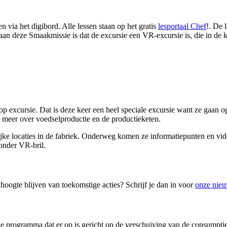
 via het digibord. Alle lessen staan op het gratis
lesportaal Chef
!. De 
 aan deze Smaakmissie is dat de excursie een VR-excursie is, die in de
 excursie. Dat is deze keer een heel speciale excursie want ze gaan op
 meer over voedselproductie en de productieketen.
jke locaties in de fabriek. Onderweg komen ze informatiepunten en vi
onder VR-bril.
hoogte blijven van toekomstige acties? Schrijf je dan in voor
onze nieu
e programma dat er op is gericht op de verschuiving van de consumptie 