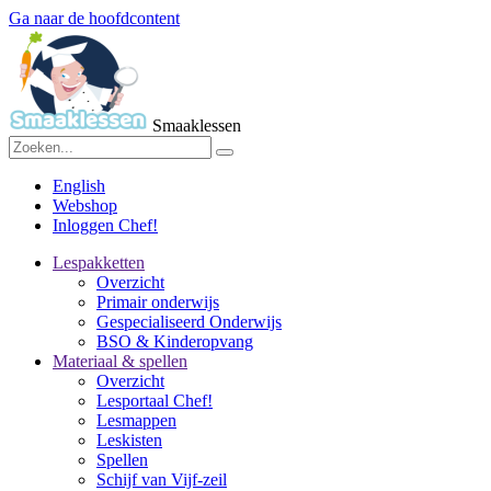
Ga naar de hoofdcontent
Smaaklessen
English
Webshop
Inloggen Chef!
Lespakketten
Overzicht
Primair onderwijs
Gespecialiseerd Onderwijs
BSO & Kinderopvang
Materiaal & spellen
Overzicht
Lesportaal Chef!
Lesmappen
Leskisten
Spellen
Schijf van Vijf-zeil