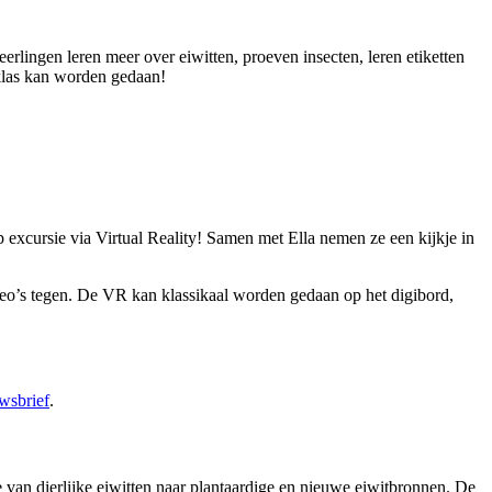
leerlingen leren meer over eiwitten, proeven insecten, leren etiketten
 klas kan worden gedaan!
 excursie via Virtual Reality! Samen met Ella nemen ze een kijkje in
deo’s tegen. De VR kan klassikaal worden gedaan op het digibord,
wsbrief
.
van dierlijke eiwitten naar plantaardige en nieuwe eiwitbronnen. De