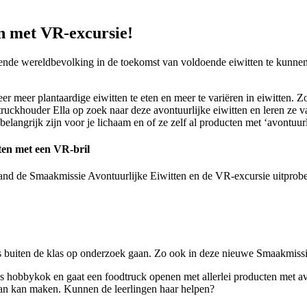
n met VR-excursie!
nde wereldbevolking in de toekomst van voldoende eiwitten te kunnen 
r meer plantaardige eiwitten te eten en meer te variëren in eiwitten.
uckhouder Ella op zoek naar deze avontuurlijke eiwitten en leren ze va
langrijk zijn voor je lichaam en of ze zelf al producten met ‘avontuurl
ten met een VR-bril
rland de Smaakmissie Avontuurlijke Eiwitten en de VR-excursie uitprob
s buiten de klas op onderzoek gaan. Zo ook in deze nieuwe Smaakmissie
is hobbykok en gaat een foodtruck openen met allerlei producten met avon
van kan maken. Kunnen de leerlingen haar helpen?