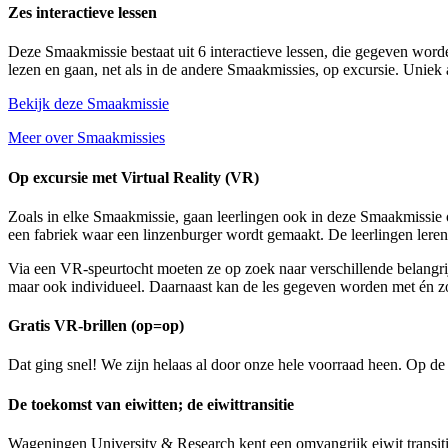
Zes interactieve lessen
Deze Smaakmissie bestaat uit 6 interactieve lessen, die gegeven worden
lezen en gaan, net als in de andere Smaakmissies, op excursie. Uniek
Bekijk deze Smaakmissie
Meer over Smaakmissies
Op excursie met Virtual Reality (VR)
Zoals in elke Smaakmissie, gaan leerlingen ook in deze Smaakmissie op
een fabriek waar een linzenburger wordt gemaakt. De leerlingen leren
Via een VR-speurtocht moeten ze op zoek naar verschillende belangri
maar ook individueel. Daarnaast kan de les gegeven worden met én z
Gratis VR-brillen (op=op)
Dat ging snel! We zijn helaas al door onze hele voorraad heen. Op de 
De toekomst van eiwitten; de eiwittransitie
Wageningen University & Research kent een omvangrijk eiwit transiti